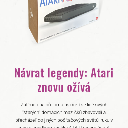
Návrat legendy: Atari
znovu ožívá
Zatímco na přelomu tisíciletí se lidé svých
"starých" domácích mazlíčků zbavovali a
přecházeli do jiných počítačových světů, ruku v
ruce s úpadkem značky ATARI vlivem časté