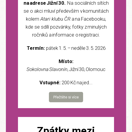
na adrese Jižní 30.
Na sociálních sítích
se o akci mluví především v komunitách
kolem
Atari klubu ČR
a na Facebooku,
kde se sdílí pozvánky, fotky z minulých
ročníků a informace o registraci.
Termín:
pátek 1. 5. – neděle 3. 5. 2026
Místo:
Sokolovna Slavonín
, Jižní 30, Olomouc
Vstupné:
200 Kč na jed...
Přečtěte si více
Zpátky mezi