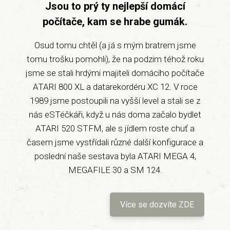
Jsou to prý ty nejlepší domácí
počítače, kam se hrabe gumák.
Osud tomu chtěl (a já s mým bratrem jsme
tomu trošku pomohli), že na podzim téhož roku
jsme se stali hrdými majiteli domácího počítače
ATARI 800 XL a datarekordéru XC 12. V roce
1989 jsme postoupili na vyšší level a stali se z
nás eSTéčkáři, když u nás doma začalo bydlet
ATARI 520 STFM, ale s jídlem roste chuť a
časem jsme vystřídali různé další konfigurace a
poslední naše sestava byla ATARI MEGA 4,
MEGAFILE 30 a SM 124.
Více se dozvíte ZDE