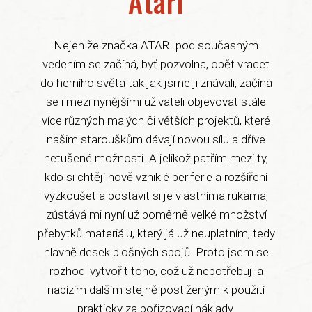
Atari
Nejen že značka ATARI pod současným
vedením se začíná, byť pozvolna, opět vracet
do herního světa tak jak jsme ji znávali, začíná
se i mezi nynějšími uživateli objevovat stále
více různých malých či větších projektů, které
našim starouškům dávají novou sílu a dříve
netušené možnosti. A jelikož patřím mezi ty,
kdo si chtějí nově vzniklé periferie a rozšíření
vyzkoušet a postavit si je vlastníma rukama,
zůstává mi nyní už poměrně velké množství
přebytků materiálu, který já už neuplatním, tedy
hlavně desek plošných spojů. Proto jsem se
rozhodl vytvořit toho, což už nepotřebuji a
nabízím dalším stejně postiženým k použití
prakticky za pořizovací náklady.