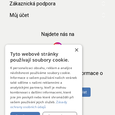
Zákaznická podpora
Můj účet
Najdete nás na
×
Tyto webové stránky
používají soubory cookie.
K personalizaci obsahu, reklam a analýze
Chcete pravidelně dostávat informace o
návštěvnosti používáme soubory cookie.
Informace o vašem používání našich stránek
novinkách a akcích?
také sdílíme s našimi reklamními a
analytickými partnery, kteří je mohou
kombinovat s dalšími informacemi, které
Odeslat
jste jim poskytli nebo které shromáždili při
Odeslat
Odhlásit odběr
vašem používání jejich služeb.
Zásady
ochrany osobních údajů