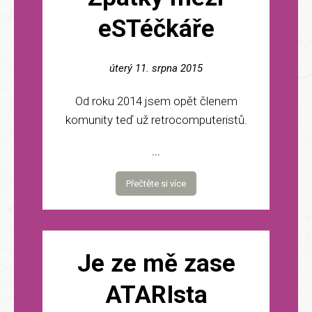
eSTéčkáře
úterý 11. srpna 2015
Od roku 2014 jsem opět členem
komunity teď už retrocomputeristů.
...
Přečtěte si více
Je ze mě zase
ATARIsta