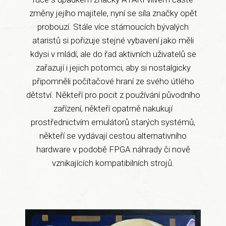
změny jejího majitele, nyní se síla značky opět
probouzí. Stále více stárnoucích bývalých
ataristů si pořizuje stejné vybavení jako měli
kdysi v mládí, ale do řad aktivních uživatelů se
zařazují i jejich potomci, aby si nostalgicky
připomněli počítačové hraní ze svého útlého
dětství. Někteří pro pocit z používání původního
zařízení, někteří opatrně nakukují
prostřednictvím emulátorů starých systémů,
někteří se vydávají cestou alternativního
hardware v podobě FPGA náhrady či nově
vznikajících kompatibilních strojů.